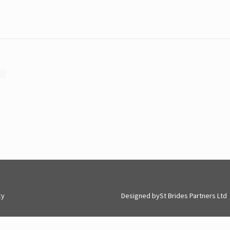
cy
Designed by
St Brides Partners Ltd