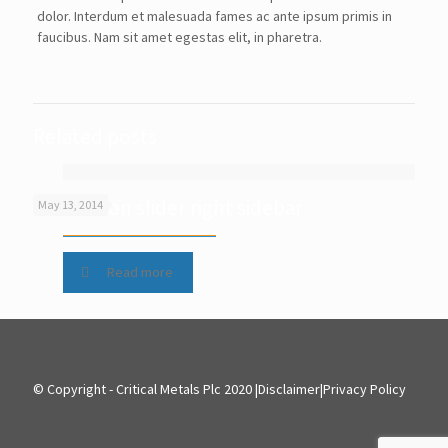
dolor. Interdum et malesuada fames ac ante ipsum primis in
faucibus. Nam sit amet egestas elit, in pharetra.
Related posts
Revolution slider right sidebar
May 13, 2014
Read more
© Copyright - Critical Metals Plc 2020 |
Disclaimer
|
Privacy Policy