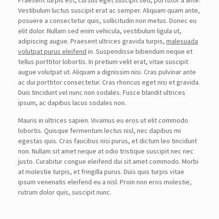
Praesent turpis est, cursus eget suscipit sed, porttitor a ante.
Vestibulum luctus suscipit erat ac semper. Aliquam quam ante,
posuere a consectetur quis, sollicitudin non metus. Donec eu
elit dolor. Nullam sed enim vehicula, vestibulum ligula ut,
adipiscing augue. Praesent ultrices gravida turpis,
malesuada
volutpat purus eleifend
in. Suspendisse bibendum neque et
tellus porttitor lobortis. In pretium velit erat, vitae suscipit
augue volutpat ut. Aliquam a dignissim nisi. Cras pulvinar ante
ac dui porttitor consectetur. Cras rhoncus eget nisi et gravida.
Duis tincidunt vel nunc non sodales. Fusce blandit ultrices
ipsum, ac dapibus lacus sodales non.
Mauris in ultrices sapien. Vivamus eu eros ut elit commodo
lobortis. Quisque fermentum lectus nisl, nec dapibus mi
egestas quis. Cras faucibus nisi purus, et dictum leo tincidunt
non. Nullam sit amet neque at odio tristique suscipit nec nec
justo. Curabitur congue eleifend dui sit amet commodo. Morbi
at molestie turpis, et fringilla purus. Duis quis turpis vitae
ipsum venenatis eleifend eu a nisl. Proin non eros molestie,
rutrum dolor quis, suscipit nunc.