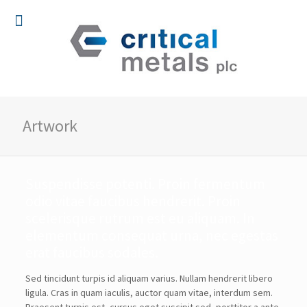
Artwork
Suspendisse potenti. Proin fermentum
odio vitae faucibus hendrerit. Proin
scelerisque rutrum est eu aliquam. In
elementum consequat urna, nec egestas
erat faucibus sodales.
Sed tincidunt turpis id aliquam varius. Nullam hendrerit libero
ligula. Cras in quam iaculis, auctor quam vitae, interdum sem.